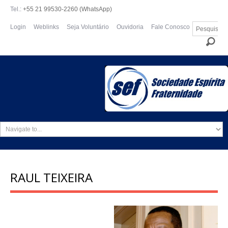
Tel.:
+55 21 99530-2260 (WhatsApp)
Pesquisar...
Login
Weblinks
Seja Voluntário
Ouvidoria
Fale Conosco
RAUL TEIXEIRA