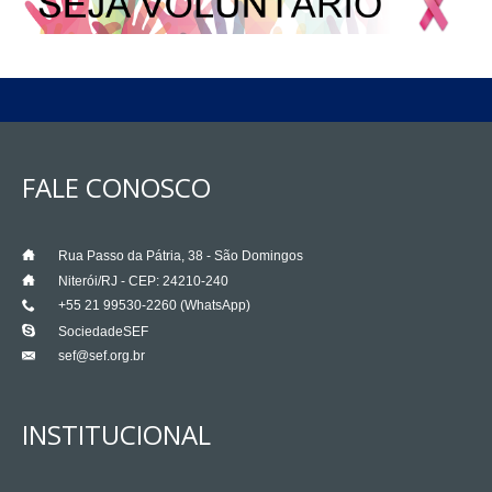
FALE CONOSCO
___
Rua Passo da Pátria, 38 - São Domingos
___
Niterói/RJ - CEP: 24210-240
+55 21 99530-2260 (WhatsApp)
___
___
SociedadeSEF
sef@sef.org.br
___
INSTITUCIONAL