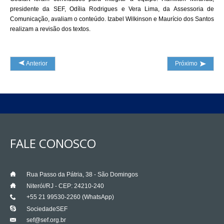
presidente da SEF, Odília Rodrigues e Vera Lima, da Assessoria de
Comunicação, avaliam o conteúdo. Izabel Wilkinson e Maurício dos Santos
realizam a revisão dos textos.
Anterior
Próximo
FALE CONOSCO
___
Rua Passo da Pátria, 38 - São Domingos
___
Niterói/RJ - CEP: 24210-240
+55 21 99530-2260 (WhatsApp)
___
___
SociedadeSEF
sef@sef.org.br
___