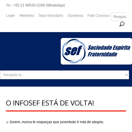
Tel.:
+55 21 99530-2260 (WhatsApp)
Pesquisar...
Login
Weblinks
Seja Voluntário
Ouvidoria
Fale Conosco
O INFOSEF ESTÁ DE VOLTA!
♫
Jovem, nunca te esqueças que juventude é rota de alegria.